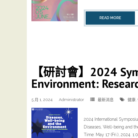
READ MORE
【研討會】2024 Symposi
Environment: Researc
5 月 1, 2024
Administrator
最新消息
健康
,
2024 International Symposi
Diseases, Well-being and th
Time: May 17 (Fri.), 2024. 