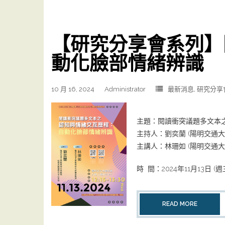
【研究分享會系列】
動化臉部情緒辨識
10 月 16, 2024
Administrator
最新消息
,
研究分享
主題：閱讀衝突議題多文本之
主持人：劉奕蘭 (陽明交通
主講人：林珊如 (陽明交通
時 間：2024年11月13日 (週三) 
READ MORE