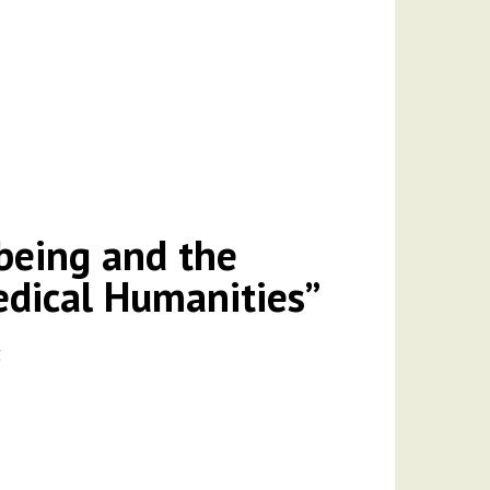
eing and the
edical Humanities”
文