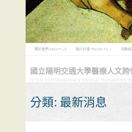
Skip
to
content
關於我們 ABOUT US
執行計畫 PROJECTS
活動成果
國立陽明交通大學醫療人文跨
NYCU Interdisciplinary Medical Humanities R
分類:
最新消息