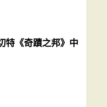
帕切特《奇蹟之邦》中