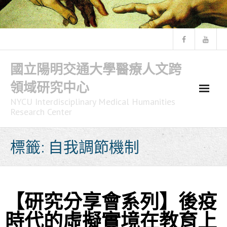
Skip
to
content
國立陽明交通大學醫療人文跨
領域研究中心
NYCU Interdisciplinary Medical Humanities
Research Center
標籤:
自我調節機制
【研究分享會系列】後疫
時代的虛擬實境在教育上