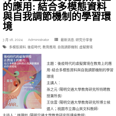
的應用: 結合多模態資料
與自我調節機制的學習環
境
3 月 18, 2024
Administrator
最新消息
,
研究分享會
多模態資料
,
後疫時代
,
教育應用
,
自我調節機制
,
虛擬實境
主題：後疫時代的虛擬實境在教育上的應
用-結合多模態資料與自我調節機制的學習
環境
主講人：
孫之元 (陽明交通大學教育研究所特聘教
授兼所長)
王信雲 (陽明交通大學教育研究所博士候
選人；桃園市立壽山英文科教師)
主持人：林珊如 (陽明交通大學教育研究所講座教授)