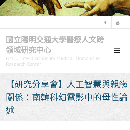
Skip
to
content
國立陽明交通大學醫療人文跨
領域研究中心
NYCU Interdisciplinary Medical Humanities
Research Center
【研究分享會】人工智慧與親緣
關係：南韓科幻電影中的母性論
述