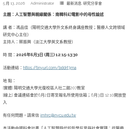
5 月 13, 2026
Administrator
最新消息
,
研究分享會
主題：人工智慧與親緣關係：南韓科幻電影中的母性論述
講 者：馮品佳（陽明交通大學外文系終身講座教授；醫療人文跨領域
研究中心主任）
主持人：蔡振興（淡江大學英文系教授）
時 間：
2026年6月3日 (周三) 12:15-13:30
活動連結：
https://tinyurl.com/bddrt3ma
地 點：
[實體] 陽明交通大學光復校區人社二館207教室
[線上] 會議連結會於6月2日寄至報名所使用信箱；6月3日 12:10開放登
入
有任何問題，請來信
imhrc@nycu.edu.tw
本活動由國科會計畫「人工智慧時代的哲學反思與社會實踐：從醫療