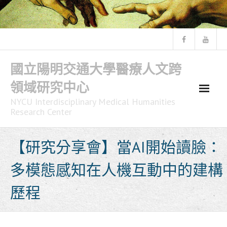
Skip
to
content
國立陽明交通大學醫療人文跨
領域研究中心
NYCU Interdisciplinary Medical Humanities
Research Center
【研究分享會】當AI開始讀臉：
多模態感知在人機互動中的建構
歷程