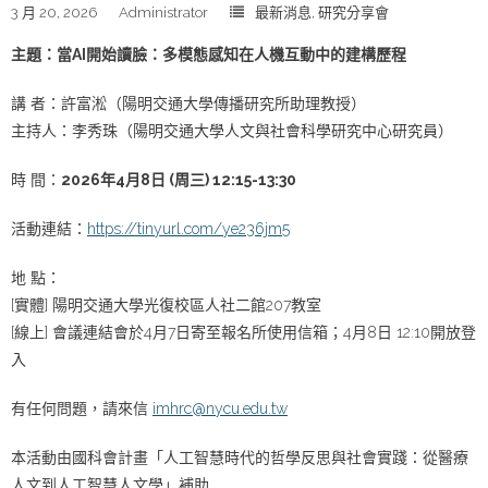
3 月 20, 2026
Administrator
最新消息
,
研究分享會
主題：當AI開始讀臉：多模態感知在人機互動中的建構歷程
講 者：許富淞（陽明交通大學傳播研究所助理教授）
主持人：李秀珠（陽明交通大學人文與社會科學研究中心研究員）
時 間：
2026年4月8日 (周三) 12:15-13:30
活動連結：
https://tinyurl.com/ye236jm5
地 點：
[實體] 陽明交通大學光復校區人社二館207教室
[線上] 會議連結會於4月7日寄至報名所使用信箱；4月8日 12:10開放登
入
有任何問題，請來信
imhrc@nycu.edu.tw
本活動由國科會計畫「人工智慧時代的哲學反思與社會實踐：從醫療
人文到人工智慧人文學」補助