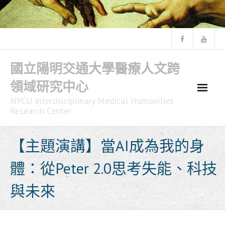
Skip
to
content
國立陽明交通大學醫療人文跨
領域研究中心
NYCU Interdisciplinary Medical Humanities
Research Center
【主題演講】當AI成為我的身
體：從Peter 2.0思考失能、科技
與未來