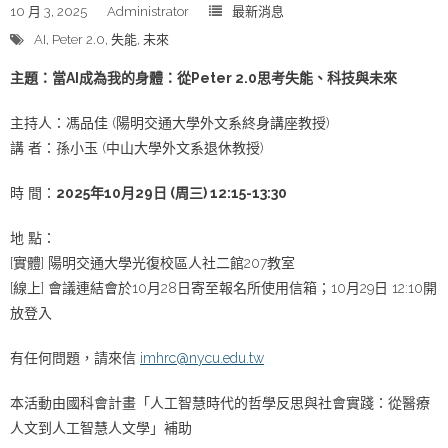
10 月 3, 2025
Administrator
最新消息
AI
,
Peter 2.0
,
失能
,
未來
主題：當AI成為我的身體：從Peter 2.0思考失能、科技與未來
主持人：馮品佳 (陽明交通大學外文系終身講座教授)
講 者：孫小玉 (中山大學外文系退休教授)
時 間：
2025年10月29日 (周三) 12:15-13:30
地 點：
[實體] 陽明交通大學光復校區人社二館207教室
[線上] 會議連結會於10月28日寄至報名所使用信箱；10月29日 12:10開
放登入
有任何問題，請來信
imhrc@nycu.edu.tw
本活動由國科會計畫「人工智慧時代的哲學反思與社會實踐：從醫療
人文到人工智慧人文學」補助