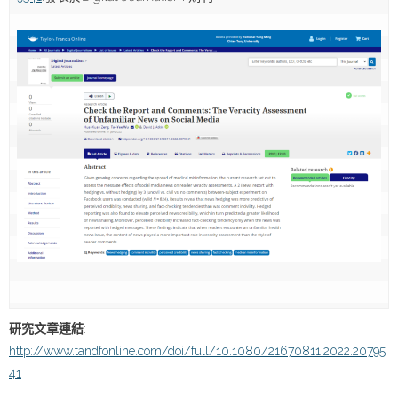
研究文章連結
:
http://www.tandfonline.com/doi/full/10.1080/21670811.2022.20795
41