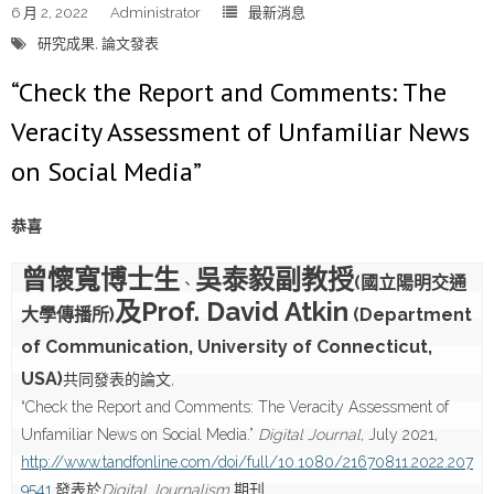
6 月 2, 2022
Administrator
最新消息
研究成果
,
論文發表
“Check the Report and Comments: The
Veracity Assessment of Unfamiliar News
on Social Media”
恭喜
曾懷寬博士生
吳泰毅副教授
(國立陽明交通
、
及Prof. David Atkin
大學傳播所)
 (Department 
of Communication, University of Connecticut, 
USA)
共同發表的論文,

“Check the Report and Comments: The Veracity Assessment of 
Unfamiliar News on Social Media.” 
Digital Journal
, July 2021, 
http://www.tandfonline.com/doi/full/10.1080/21670811.2022.207
9541
.發表於
Digital Journalism 
期刊
