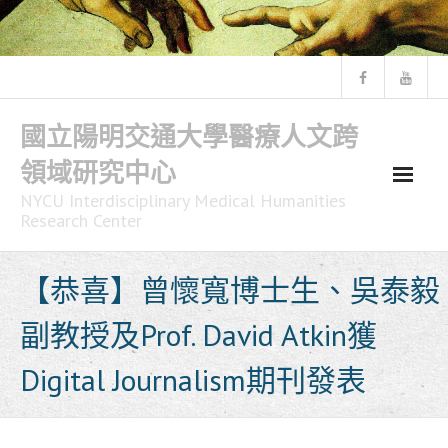
Skip
to
content
國立陽明交通大學醫療人文跨
領域研究中心
NYCU Interdisciplinary Medical Humanities
Research Center
【恭喜】曾懷寬博士生、吳泰毅
副教授及Prof. David Atkin獲
Digital Journalism期刊發表