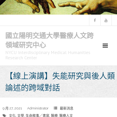
Skip
to
content
國立陽明交通大學醫療人文跨
領域研究中心
NYCU Interdisciplinary Medical Humanities
Research Center
【線上演講】失能研究與後人類
論述的跨域對話
9 月 27, 2021
Administrator
最新消息
文化
,
文學
,
生命敘事／書寫
,
醫療
,
醫療人文