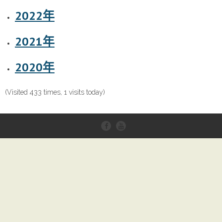
202
2
年
2021年
2020年
(Visited 433 times, 1 visits today)